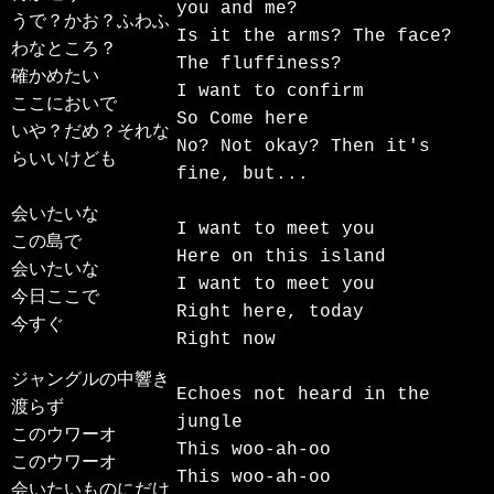
you and me?

うで？かお？ふわふ
Is it the arms? The face? 
わなところ？

The fluffiness?

確かめたい

I want to confirm

ここにおいで

So Come here

いや？だめ？それな
No? Not okay? Then it's 
らいいけども

fine, but...

会いたいな

I want to meet you

この島で

Here on this island

会いたいな

I want to meet you

今日ここで

Right here, today

今すぐ

Right now

ジャングルの中響き
Echoes not heard in the 
渡らず

jungle

このウワーオ

This woo-ah-oo

このウワーオ

This woo-ah-oo

会いたいものにだけ