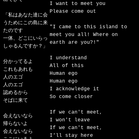
I want to meet you

Please come out

「私はあなた達に会
うためにこの島に来
"I came to this island to 
たのです

meet you all! Where on 
一体、どこにいらっ
earth are you?!"

しゃるんですか？」

I understand

分かってるよ

All of this

これもあれも

Human ego

人のエゴ

Human ego

人のエゴ

I acknowledge it

認めるから

So come closer

そばに来て

If we can't meet,

会えないなら

I won't leave

帰らないよ

If we can't meet,

会えないなら

I'll stay here
