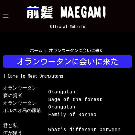
コ
ン
テ
Official Website
ン
ツ
へ
ス
ホーム
»
オランウータンに会いに来た
キ
オランウータンに会いに来た
ッ
プ
I Came To Meet Orangutans
オランウータン

Orangutan

森の賢者

Sage of the forest

オランウータン

Orangutan

ボルネオ島の家族

Family of Borneo

君と私

What's different between 
何が違う
