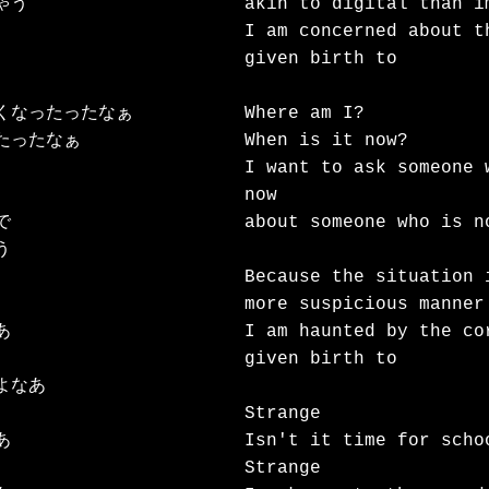
う

akin to digital than im
I am concerned about t
given birth to

くなったったなぁ

Where am I?

ったなぁ

When is it now?

I want to ask someone w
now



about someone who is no


Because the situation 
more suspicious manner 


I am haunted by the cor
given birth to

なあ

Strange



Isn't it time for schoo
Strange
