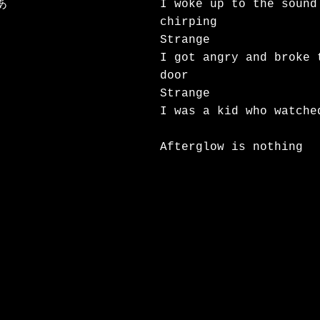


I woke up to the sound 
chirping

Strange

I got angry and broke 
door

Strange

I was a kid who watched
Afterglow is nothing
