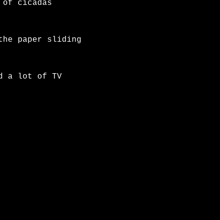
of cicadas 
the paper sliding 
 a lot of TV
