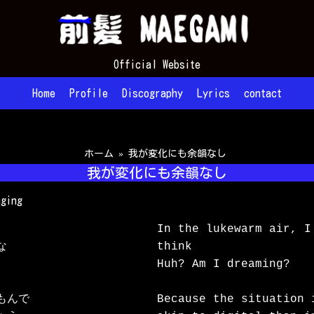
Official Website
Home
Profile
Discography
Lyrics
contact
ホーム
»
我が変化にも余韻なし
我が変化にも余韻なし
nging
In the lukewarm air, I 


think

Huh? Am I dreaming?

んで

Because the situation 