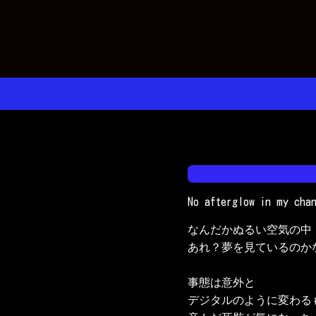
コ
ン
テ
ン
ツ
へ
ス
キ
ッ
プ
No afterglow in my cha
なんだかぬるい空気の中

あれ？夢を見ているのかな
事態は意外と

デジタルのように変わるも