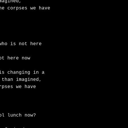
agined,

he corpses we have 
ho is not here 
t here now

is changing in a 
than imagined,

pses we have 
l lunch now?
