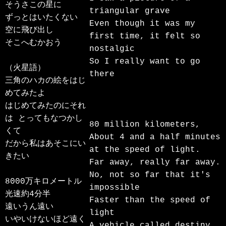
そうさこの星に

triangular grave

ずっとはいたくない

Even though it was my 
空に飛び出し

first time, it felt so 
そこへむかおう

nostalgic

So I really want to go 
（火星語）

there

三角のハカの絵をはじ
めてみたよ

はじめてみたのにそれ
は とってもなつかし
80 million kilometers,

くて

About 4 and a half minutes 
だから私はあそこにい
at the speed of light.

きたい

Far away, really far away.

No, not so far that it's 
8000万キロメートル

impossible

光速約4分半

Faster than the speed of 
遠いうん遠い

light

いやいけないほど遠く
A vehicle called destiny
