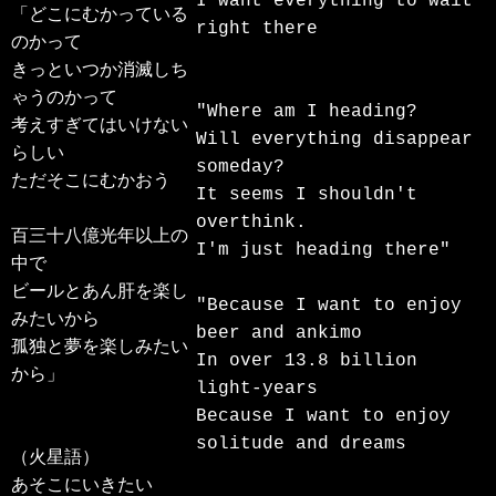
I want everything to wait 
「どこにむかっている
right there

のかって

きっといつか消滅しち
ゃうのかって

"Where am I heading?

考えすぎてはいけない
Will everything disappear 
らしい

someday?

ただそこにむかおう

It seems I shouldn't 
overthink.

百三十八億光年以上の
I'm just heading there"

中で

ビールとあん肝を楽し
"Because I want to enjoy 
みたいから

beer and ankimo

孤独と夢を楽しみたい
In over 13.8 billion 
から」

light-years

Because I want to enjoy 
solitude and dreams

（火星語）

あそこにいきたい
