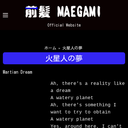
コ
ン
テ
Official Website
ン
ツ
へ
ス
ホーム
»
火星人の夢
キ
火星人の夢
ッ
プ
Martian Dream
Ah, there's a reality like 
a dream

A watery planet

Ah, there's something I 
want to try to obtain

A watery planet

Yes, around here, I can't 