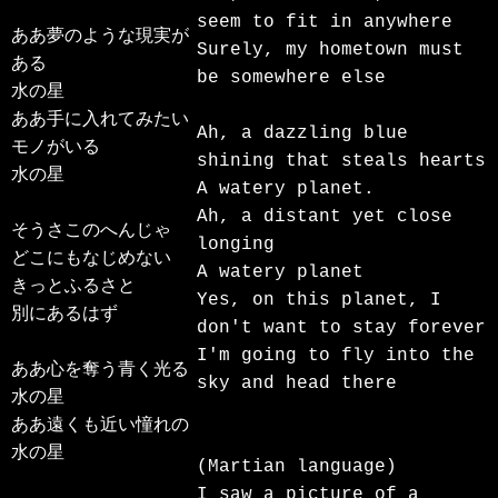
seem to fit in anywhere

ああ夢のような現実が
Surely, my hometown must 
ある

be somewhere else

水の星

ああ手に入れてみたい
Ah, a dazzling blue 
モノがいる

shining that steals hearts

水の星

A watery planet.

Ah, a distant yet close 
そうさこのへんじゃ

longing

どこにもなじめない

A watery planet

きっとふるさと

Yes, on this planet, I 
別にあるはず

don't want to stay forever

I'm going to fly into the 
ああ心を奪う青く光る

sky and head there

水の星

ああ遠くも近い憧れの

水の星

(Martian language)

I saw a picture of a 