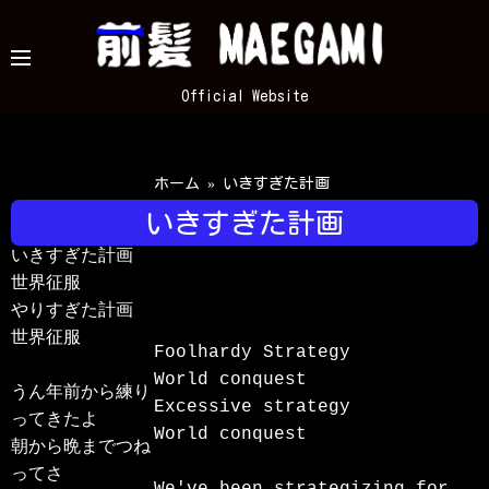
コ
ン
テ
Official Website
ン
ツ
へ
ス
ホーム
»
いきすぎた計画
キ
いきすぎた計画
ッ
いきすぎた計画

プ
世界征服

やりすぎた計画

世界征服

Foolhardy Strategy

World conquest

うん年前から練り
Excessive strategy

ってきたよ

World conquest

朝から晩までつね
ってさ

We've been strategizing for 