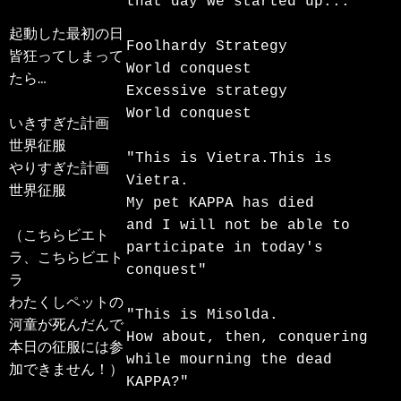
that day we started up...

起動した最初の日

Foolhardy Strategy

皆狂ってしまって
World conquest

たら…

Excessive strategy

World conquest

いきすぎた計画

世界征服

"This is Vietra.This is 
やりすぎた計画

Vietra.

世界征服

My pet KAPPA has died 

and I will not be able to 
（こちらビエト
participate in today's 
ラ、こちらビエト
conquest"

ラ

わたくしペットの
"This is Misolda.

河童が死んだんで

How about, then, conquering 

本日の征服には参
while mourning the dead 
加できません！）

KAPPA?"
