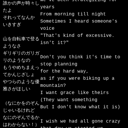
誰かの声が時々し
years

たよ

From morning till night

それってなんか　
Sometimes I heard someone's 
いきすぎ

voice

"That's kind of excessive. 
山を自転車で登る
isn't it?"

ようなさ

ギリギリのガリガ
Don't you think it's time to 
リのようなの

stop planning

もうやめちまえっ
for the hard way, 

てかんじざしょ

as if you were biking up a 
やつらのような優
mountain?

雅さがほしい

I want grace like theirs

(They want something 

（なにかをのぞん
But I don't know what it is)

じゃいるけれど

なにのぞんでるか
I wish we had all gone crazy 
はわからない！）
