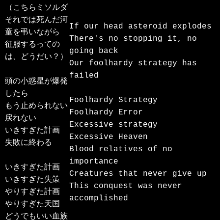
（こちらミソルダ

それでは死んだ河
If our head asteroid explodes

童を弔いながら

There's no stopping it, no 
征服するっての
going back

は、どうだい？）

Our foolhardy strategy has 
failed

頭の小惑星が爆発
したら

Foolhardy Strategy

もう止められない
Foolhardy Error

戻れない

Excessive strategy

いきすぎた計画　
Excessive Heaven

失敗に終わる

Blood relatives of no 
importance

いきすぎた計画

Creatures that never give up

いきすぎた失策

This conquest was never 
やりすぎた計画

accomplished
やりすぎた天国

どうでもいい血族
