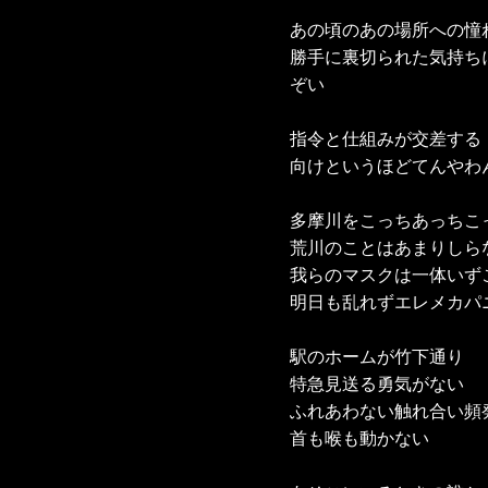
あの頃のあの場所への憧れ
勝手に裏切られた気持ち
ぞい

指令と仕組みが交差する

向けというほどてんやわん
多摩川をこっちあっちこっ
荒川のことはあまりしらな
我らのマスクは一体いずこ
明日も乱れずエレメカパニ
駅のホームが竹下通り

特急見送る勇気がない

ふれあわない触れ合い頻発
首も喉も動かない
