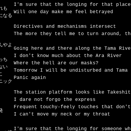
I'm sure that the longing for that place
も

Will one day make me feel betrayed

になる
Directives and mechanisms intersect

The more they tell me to turn around, th
やよ

Going here and there along the Tama River
I don't know much about the Ara River

ち

Where the hell are our masks?

い

Tomorrow I will be undisturbed and Tama 


Panic again

ック

The station platform looks like Takeshit
I dare not forgo the express

Frequent touchy-feely touches that don't


I can't move my neck or my throat

I'm sure that the longing for someone wh