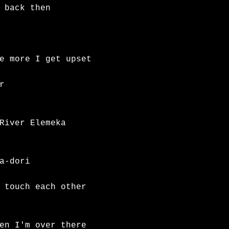
 back then

e more I get upset



River Elemeka 
a-dori

 touch each other

en I'm over there
