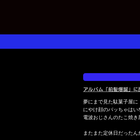
コ
ン
テ
ン
ツ
へ
ス
キ
ッ
プ
アルバム「前髪爆誕」に
夢にまで見た駄菓子屋に

にやけ顔のバッちゃはいな
電波おじさんのたこ焼き屋
またまた定休日だったんだ