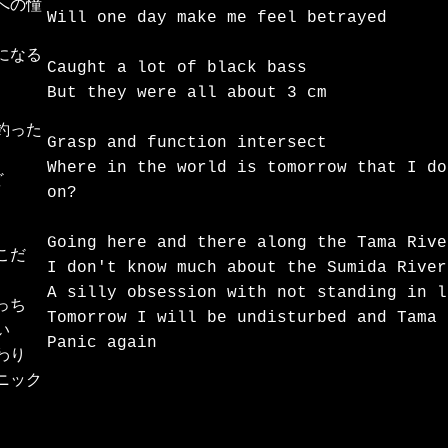
への憧
Will one day make me feel betrayed

になる
Caught a lot of black bass

But they were all about 3 cm

釣った
Grasp and function intersect

Where in the world is tomorrow that I do


on?

Going here and there along the Tama River
だ

I don't know much about the Sumida River
A silly obsession with not standing in l
ち

Tomorrow I will be undisturbed and Tama 


Panic again
り

ニック