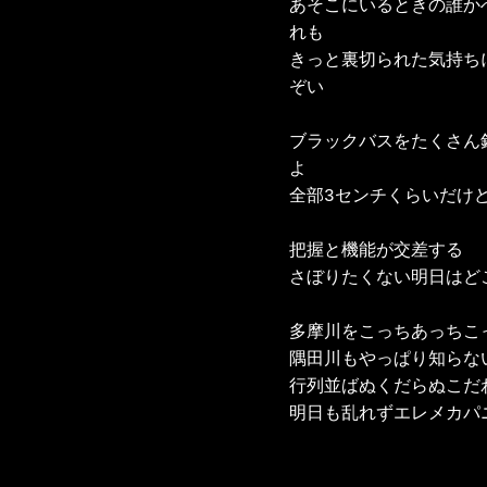
あそこにいるときの誰か
れも

きっと裏切られた気持ち
ぞい

ブラックバスをたくさん
よ

全部3センチくらいだけど
把握と機能が交差する

さぼりたくない明日はどこ
多摩川をこっちあっちこっ
隅田川もやっぱり知らない
行列並ばぬくだらぬこだわ
明日も乱れずエレメカパ