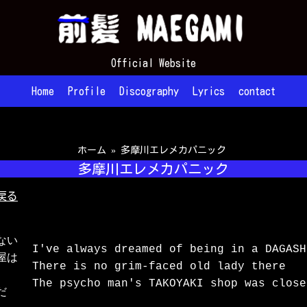
Official Website
Home
Profile
Discography
Lyrics
contact
ホーム
»
多摩川エレメカパニック
多摩川エレメカパニック
戻る
い

I've always dreamed of being in a DAGASH
は

There is no grim-faced old lady there

The psycho man's TAKOYAKI shop was close

